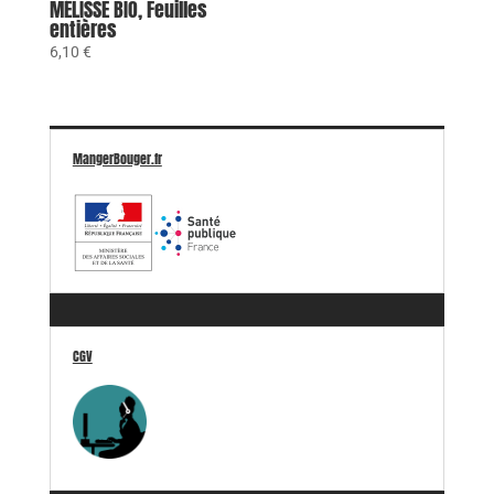
MÉLISSE BIO, Feuilles
entières
6,10
€
MangerBouger.fr
CGV