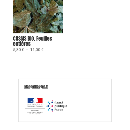
10,50 €
CASSIS BIO, Feuilles
entières
Plage
5,80
€
–
11,00
€
de
prix :
5,80 €
à
11,00 €
MangerBouger.fr