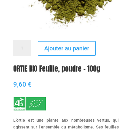
quantité
Ajouter au panier
de
ORTIE
BIO
ORTIE BIO Feuille, poudre – 100g
Feuille,
poudre
9,60
€
-
100g
L’ortie est une plante aux nombreuses vertus, qui
agissent sur l’ensemble du métabolisme. Ses feuilles