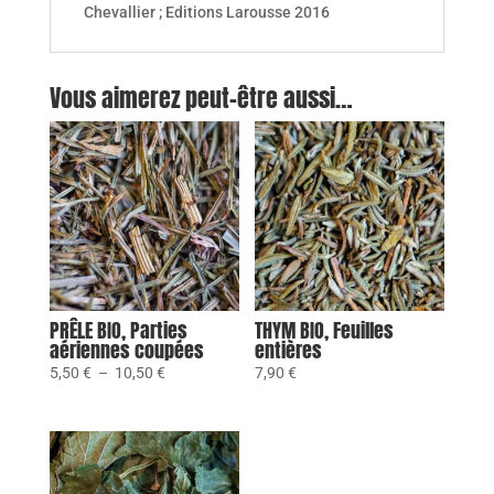
Chevallier ; Editions Larousse 2016
Vous aimerez peut-être aussi…
PRÊLE BIO, Parties
THYM BIO, Feuilles
aériennes coupées
entières
Plage
5,50
€
–
10,50
€
7,90
€
de
prix :
5,50 €
à